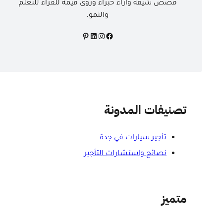
قصص شيقة وآراء خبراء ورؤى قيمة للقراء للتعلم
والنمو.
فيسبوك
إنستجرام
لينكد إن
بينتريست
تصنيفات المدونة
تأجير سيارات في جدة
نصائح واستشارات التأجير
متميز