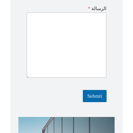
و
الرسالة
*
ض
و
ع
Submit